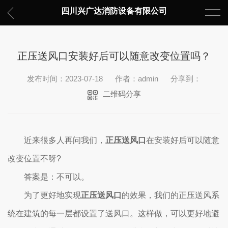
四川兴广达消防设备有限公司
正压送风口安装好后可以随意改变位置吗？
发布时间：2023-07-18
作者：admin
分享到：
二维码分享
近来很多人再问我们，
正压送风口
在安装好后可以随意
改变位置不呀?
答案是：不可以。
为了更好地实现
正压送风口
的效果，我们的正压送风系
统在建筑的每一层都设置了送风口。这样做，可以更好地避