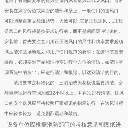
适用于有消防要求的通风空调回风管送风口或吸风口。通常
安装在风管旁边或风管的端部和壁上，一般使用的送风口，
可以调整自定义径流趋势，大致可以..它是正压送风，..正压
送风口的风行径是按要求进行的，而不是瞬间缓冲过来的。
安装前，首先要注意四川正压送风口的尺寸和功率要求必须
满足洁净室场地规划和用户使用规范的要求；在进行装置安
装前，必须要对产品和洁净室进行全方位的清洁，如清洁空
调系统中的灰尘，应进行清洁和根除，以达到清洁的目的。
清洁要求是标准化的，三明治或天花板也需要清洁。必
须重新试运行空调系统12小时以上，并再次进行清洁。送风
口的安全送风应严格按照厂家标识的指示进行，在送风过程
中应轻拿轻放，避免剧烈震动和敲击。
设备单位应根据消防部门的考核意见和图纸进