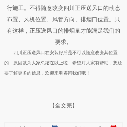
行施工。不得随意改变四川正压送风口的动态
布置、风机位置、风管方向、排烟口位置。只
有这样，正压送风口的排烟量才能满足我们的
要求。
四川正压送风口在安装好后是不可以随意改变其位置
的，原因就为大家总结在以上啦！希望对大家有帮助，想还
要了解更多的信息，欢迎来电咨询我们哦！
【全文完】